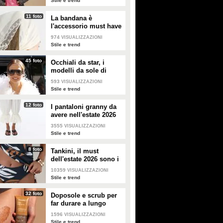
Stile e trend
11 foto
La bandana è
l'accessorio must have
dell'estate 2026: i
974
VISUALIZZAZIONI
modelli di tendenza
Stile e trend
45 foto
Occhiali da star, i
modelli da sole di
tendenza per l'estate
593
VISUALIZZAZIONI
2026
Stile e trend
12 foto
I pantaloni granny da
avere nell'estate 2026
3555
VISUALIZZAZIONI
Stile e trend
8 foto
Tankini, il must
dell'estate 2026 sono i
costumi con la canotta
10359
VISUALIZZAZIONI
Stile e trend
32 foto
Doposole e scrub per
far durare a lungo
l'abbronzatura in estate
1596
VISUALIZZAZIONI
Stile e trend