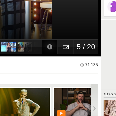
5 / 20
71.135
ALTRO D