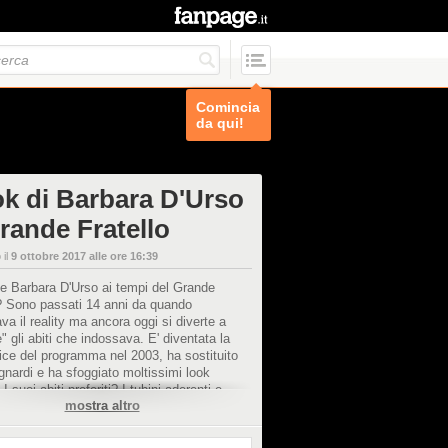
Comincia
da qui!
ook di Barbara D'Urso
Grande Fratello
 il
9 ottobre 2017 alle ore 16:39
e Barbara D'Urso ai tempi del Grande
? Sono passati 14 anni da quando
va il reality ma ancora oggi si diverte a
re" gli abiti che indossava. E' diventata la
ice del programma nel 2003, ha sostituito
gnardi e ha sfoggiato moltissimi look
. I suoi abiti preferiti? I tubini aderenti e
mostra altro
 con delle scritte personalizzate.