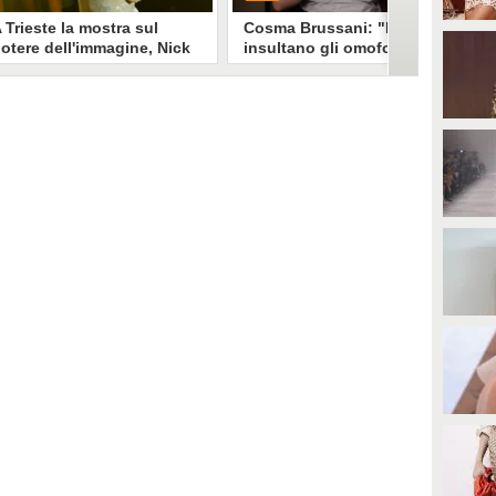
 Trieste la mostra sul
Cosma Brussani: "Mi
otere dell'immagine, Nick
insultano gli omofobi e gli
erioni: "Un look funziona
insicuri, all’inizio
e non devi spiegarlo"
rispondevo ora lascio
andare"
a mostra "Quando il mondo ti
PLAY
uarda" esplora il legame stylist-
elebrity. Un look non è solo
mmagine è racconto, come ha
0
• di
Giusy Dente
piegato a Fanpage.it Nick
erioni.