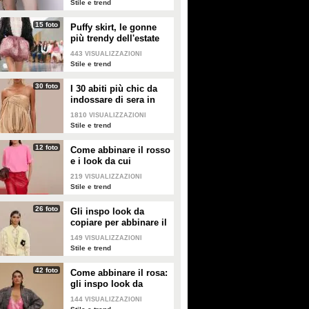
Stile e trend
15 foto
Puffy skirt, le gonne
più trendy dell'estate
2026 sono quelle a
443
VISUALIZZAZIONI
palloncino
Stile e trend
30 foto
I 30 abiti più chic da
indossare di sera in
estate
1810
VISUALIZZAZIONI
Stile e trend
12 foto
Come abbinare il rosso
e i look da cui
prendere ispirazione
219
VISUALIZZAZIONI
Stile e trend
26 foto
Gli inspo look da
copiare per abbinare il
giallo
149
VISUALIZZAZIONI
Stile e trend
42 foto
Come abbinare il rosa:
gli inspo look da
copiare
144
VISUALIZZAZIONI