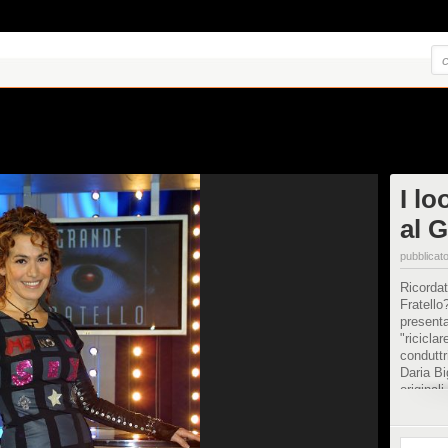
I l
al 
pubblicato
Ricordat
Fratello
presenta
"ricicla
conduttr
Daria Bi
originali
decorati