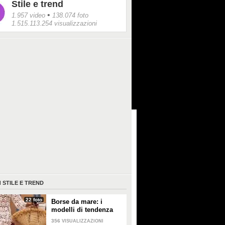
Stile e trend
•
1.957 video
138.074 foto
1.515.113.254 visualizzazioni
I
STILE E TREND
22 foto
Borse da mare: i
modelli di tendenza
per l'estate 2026
356
VISUALIZZAZIONI