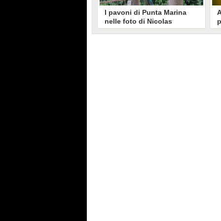
I pavoni di Punta Marina
A
nelle foto di Nicolas
p
Brunetti: "La convivenza è
C
possibile, si lamentano in
s
pochi"
Nicolas Brunetti ha voluto
L
testimoniare la vita coi pavoni di
g
Punta Marina, senza allarmismi.
c
Le sue foto dell'invasione sono
i
state riprese dalla stampa estera.
s
C