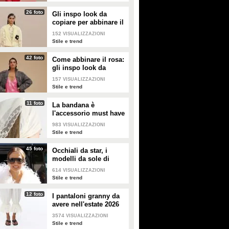
26 foto
Gli inspo look da
copiare per abbinare il
giallo
152
VISUALIZZAZIONI
Stile e trend
42 foto
Come abbinare il rosa:
gli inspo look da
copiare
157
VISUALIZZAZIONI
Stile e trend
11 foto
La bandana è
l'accessorio must have
dell'estate 2026: i
983
VISUALIZZAZIONI
modelli di tendenza
Stile e trend
45 foto
Occhiali da star, i
modelli da sole di
tendenza per l'estate
614
VISUALIZZAZIONI
2026
Stile e trend
12 foto
I pantaloni granny da
avere nell'estate 2026
3574
VISUALIZZAZIONI
Stile e trend