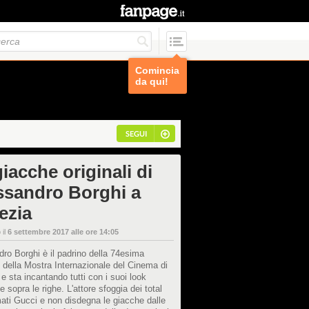
Comincia
da qui!
SEGUI
iacche originali di
ssandro Borghi a
ezia
 il
6 settembre 2017 alle ore 14:05
ro Borghi è il padrino della 74esima
 della Mostra Internazionale del Cinema di
e sta incantando tutti con i suoi look
 e sopra le righe. L'attore sfoggia dei total
mati Gucci e non disdegna le giacche dalle