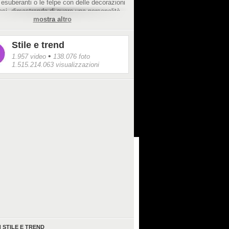
 esuberanti o le felpe con delle decorazioni
si, dimostrando di avere una personalità
mostra altro
eclettica.
Stile e trend
•
1.957 video
138.076 foto
1.515.214.063 visualizzazioni
I
STILE E TREND