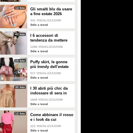
14 foto
Gli smalti blu da usare
a fine estate 2026
341
VISUALIZZAZIONI
Stile e trend
42 foto
I 6 accessori di
tendenza da mettere
nella valigia dell'estate
1266
VISUALIZZAZIONI
2026
Stile e trend
15 foto
Puffy skirt, le gonne
più trendy dell'estate
2026 sono quelle a
517
VISUALIZZAZIONI
palloncino
Stile e trend
30 foto
I 30 abiti più chic da
indossare di sera in
estate
1849
VISUALIZZAZIONI
Stile e trend
12 foto
Come abbinare il rosso
e i look da cui
prendere ispirazione
221
VISUALIZZAZIONI
Stile e trend