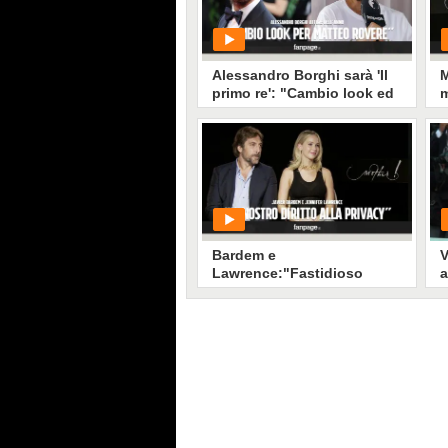
Alessandro Borghi sarà 'Il
M
primo re': "Cambio look ed
m
extension per il nuovo film
u
di Matteo Rovere”
PLAY
319329
• di
Eva Carducci
Bardem e
V
Lawrence:"Fastidioso
a
quando la gente si sente in
C
diritto di violare la nostra
m
privacy”
PLAY
297630
• di
Eva Carducci