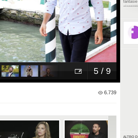
fantasie
giappone
forte ed 
5 / 9
6.739
ALTRO D