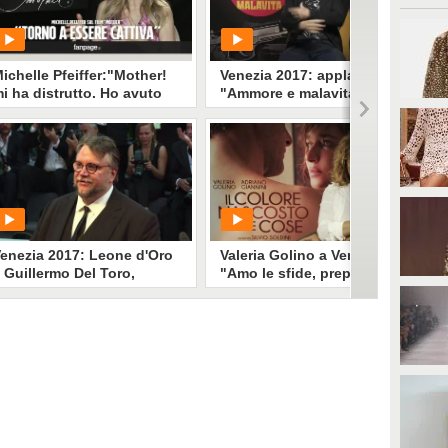
ichelle Pfeiffer:"Mother!
Venezia 2017: applausi per
i ha distrutto. Ho avuto
"Ammore e malavita" dei
na reazione isterica”
Manetti Bros, tra Bollywood
e Grease
PLAY
PLAY
304506
• di
Eva Carducci
62
• di
Spettacolo Fanpage
enezia 2017: Leone d'Oro
Valeria Golino a Venezia:
 Guillermo Del Toro,
"Amo le sfide, preparo il
harlotte Rampling
mio film e non escludo di
igliore attrice
tornare in America"
PLAY
PLAY
79
• di
Spettacolo Fanpage
215
• di
Spettacolo Fanpage