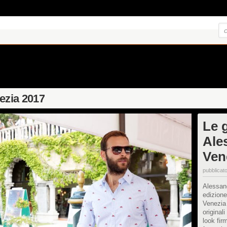
nezia 2017
Le g
Ale
Ven
pubblicato
Alessand
edizione
Venezia 
originali
look fir