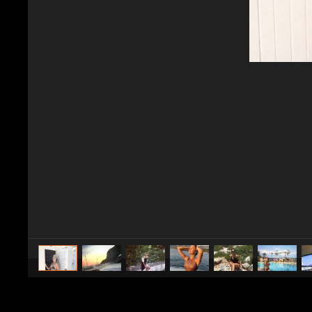
caricato da
Stile e trend