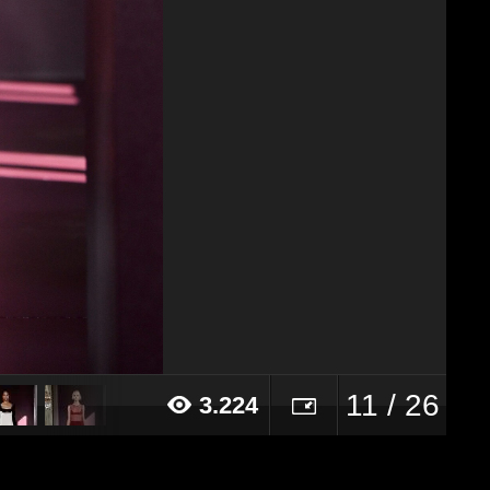
11 / 26
3.224
017 alle ore 12:56