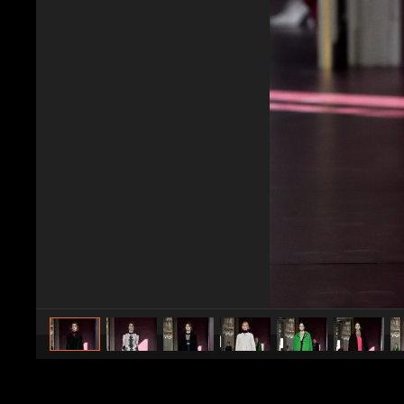
caricato da
Stile e trend