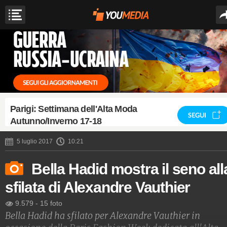
Parigi: Settimana dell'Alta Moda
SEGUI
Autunno/Inverno 17-18
5 luglio 2017
10:21
Bella Hadid mostra il seno all
sfilata di Alexandre Vauthier
9.579
-
15 foto
Bella Hadid ha sfilato per Alexandre Vauthier in