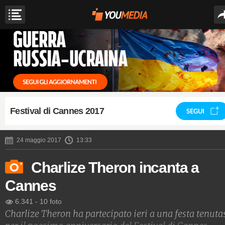
Festival di Cannes 2017
SEGUI
24 maggio 2017
13:33
Charlize Theron incanta a
Cannes
6.341
-
10 foto
Charlize Theron ha partecipato ieri a una festa tenuta