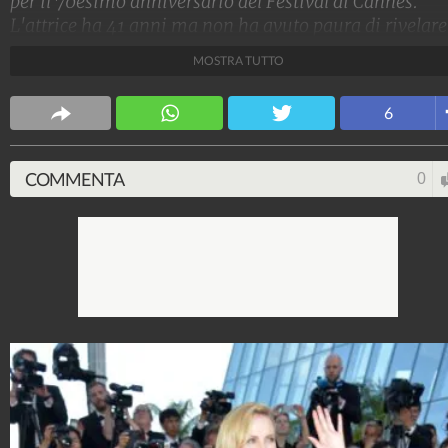
per il 70esimo anniversario del Festival di Cannes.
L'attrice ha 41 anni ma non ha avuto paura di rivelare
forme ancora perfette con un abito nero firmato Dior
MOSTRA TUTTO
dalle trasparenze audaci.
Stile e trend
6
1.515.085.850
-
1.957 video
-
138.074 foto
COMMENTA
0