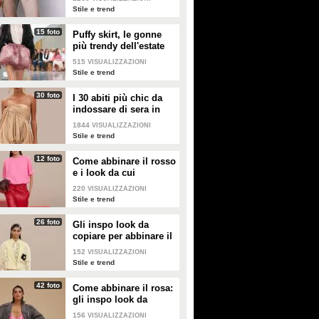
2026
Stile e trend
15 foto
Puffy skirt, le gonne
più trendy dell'estate
2026 sono quelle a
515
VISUALIZZAZIONI
palloncino
Stile e trend
30 foto
I 30 abiti più chic da
indossare di sera in
estate
1844
VISUALIZZAZIONI
Stile e trend
12 foto
Come abbinare il rosso
e i look da cui
prendere ispirazione
220
VISUALIZZAZIONI
Stile e trend
26 foto
Gli inspo look da
copiare per abbinare il
giallo
152
VISUALIZZAZIONI
Stile e trend
42 foto
Come abbinare il rosa:
gli inspo look da
copiare
156
VISUALIZZAZIONI