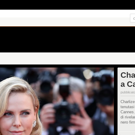
Cha
a C
pubblicato
Charlize
tenutasi
Cannes. 
di rivel
nero fir