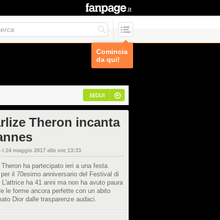
Comincia
da qui!
SEGUI
rlize Theron incanta
annes
 il
24 maggio 2017 alle ore 13:33
 Theron ha partecipato ieri a una festa
 per il 70esimo anniversario del Festival di
L'attrice ha 41 anni ma non ha avuto paura
are le forme ancora perfette con un abito
mato Dior dalle trasparenze audaci.