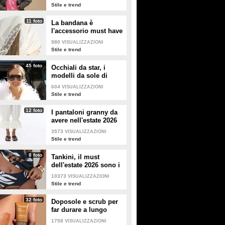
Stile e trend
11 foto
La bandana è
l'accessorio must have
dell'estate 2026: i
980
VISUALIZZAZIONI
modelli di tendenza
Stile e trend
45 foto
Occhiali da star, i
modelli da sole di
tendenza per l'estate
604
VISUALIZZAZIONI
2026
Stile e trend
12 foto
I pantaloni granny da
avere nell'estate 2026
3573
VISUALIZZAZIONI
Stile e trend
8 foto
Tankini, il must
dell'estate 2026 sono i
costumi con la canotta
10373
VISUALIZZAZIONI
Stile e trend
32 foto
Doposole e scrub per
far durare a lungo
l'abbronzatura in estate
1758
VISUALIZZAZIONI