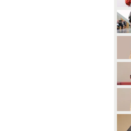
parto: avrà dimenticato di usare
l'intimo modellante?