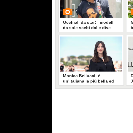
Occhiali da star: i modelli
M
da sole scelti dalle dive
b
GUARDA
G
6297
• di
Stile e trend
Monica Bellucci: è
D
un’italiana la più bella ed
J
elegante di Cannes 2017
c
Monica Bellucci è stata madrina
D
dell'ultima edizione del Festival
a
di Cannes e ancora una volta si è
a
distinta per la sua incredibile
s
bellezza. L'attrice ha 52 anni ma,
c
nonostante ciò, non ha perso la
v
sensualità e la femminilità che
c
l'hanno sempre contraddistinta.
c