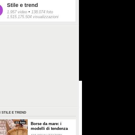
Stile e trend
•
1.957 video
138.074 foto
1.515.175.504 visualizzazioni
I
STILE E TREND
22 foto
Borse da mare: i
modelli di tendenza
per l'estate 2026