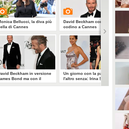
onica Bellucci, la diva più
David Beckham con il
ella di Cannes
codino a Cannes
UARDA
GUARDA
21025
• di
Stile e trend
4862
• di
Stile e trend
avid Beckham in versione
Un giorno con la pancetta,
ames Bond ma con il
l'altro senza: Irina Shayk ha
odino
dimenticato l’intimo
contenitivo?
avid Beckham ha partecipato
ll'AmfAR Gala tenutosi ieri sera
Irina Shayk ha preso parte
 Cannes e per l'occasione ha
all'AmfAR Gala ieri sera e, a
celto un look alla 007. L'ex
differenza della sua prima sfilata
alciatore ha sfoggiato giacca di
a Cannes, questa volta ha rivelato
elluto, camicia e papillon ma la
la pancetta post-parto. L'abito
osa insolita è che ha legato i
Prada le ha fasciato la vita,
apelli in un mini codino.
mettendo in mostra il corpo
naturalmente modificato dal