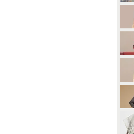
parto: avrà dimenticato di usare
l'intimo modellante?