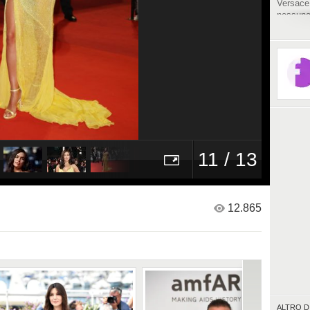
Versace 
nessuno
pochiss
11 / 13
12.865
ALTRO D