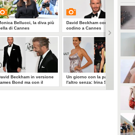
onica Bellucci, la diva più
David Beckham con il
ella di Cannes
codino a Cannes
UARDA
GUARDA
21024
• di
Stile e trend
4861
• di
Stile e trend
avid Beckham in versione
Un giorno con la pancetta,
ames Bond ma con il
l'altro senza: Irina Shayk ha
odino
dimenticato l’intimo
contenitivo?
avid Beckham ha partecipato
ll'AmfAR Gala tenutosi ieri sera
Irina Shayk ha preso parte
 Cannes e per l'occasione ha
all'AmfAR Gala ieri sera e, a
celto un look alla 007. L'ex
differenza della sua prima sfilata
alciatore ha sfoggiato giacca di
a Cannes, questa volta ha rivelato
elluto, camicia e papillon ma la
la pancetta post-parto. L'abito
osa insolita è che ha legato i
Prada le ha fasciato la vita,
apelli in un mini codino.
mettendo in mostra il corpo
naturalmente modificato dal