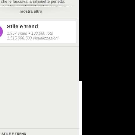
che le fasciava la silhouette perfetta:
 direbbe mai che è diventata mamma da
mostra altro
imo.
Stile e trend
•
1.957 video
138.060 foto
1.515.006.500 visualizzazioni
I
STILE E TREND