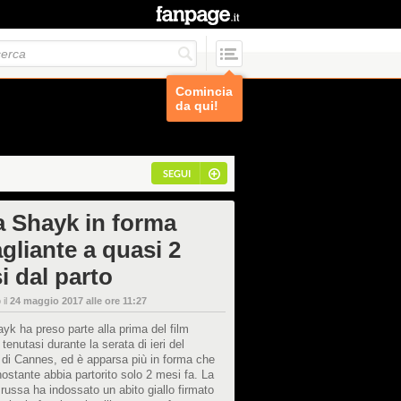
Comincia
da qui!
SEGUI
na Shayk in forma
gliante a quasi 2
i dal parto
 il
24 maggio 2017 alle ore 11:27
ayk ha preso parte alla prima del film
 tenutasi durante la serata di ieri del
 di Cannes, ed è apparsa più in forma che
ostante abbia partorito solo 2 mesi fa. La
russa ha indossato un abito giallo firmato