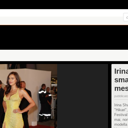
Iri
sma
mes
pubblicato
Irina Sh
"Hikari",
Festival
mai, non
modella 