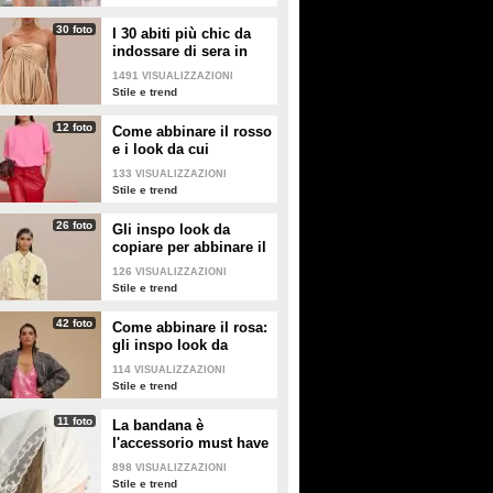
30 foto
I 30 abiti più chic da
indossare di sera in
estate
1491
VISUALIZZAZIONI
Stile e trend
12 foto
Come abbinare il rosso
e i look da cui
prendere ispirazione
133
VISUALIZZAZIONI
Stile e trend
26 foto
Gli inspo look da
copiare per abbinare il
giallo
126
VISUALIZZAZIONI
Stile e trend
42 foto
Come abbinare il rosa:
gli inspo look da
copiare
114
VISUALIZZAZIONI
Stile e trend
11 foto
La bandana è
l'accessorio must have
dell'estate 2026: i
898
VISUALIZZAZIONI
modelli di tendenza
Stile e trend