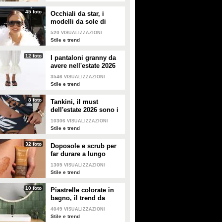
45 foto
Occhiali da star, i
modelli da sole di
tendenza per l'estate
520
VISUALIZZAZIONI
2026
Stile e trend
12 foto
I pantaloni granny da
avere nell'estate 2026
3546
VISUALIZZAZIONI
Stile e trend
8 foto
Tankini, il must
dell'estate 2026 sono i
costumi con la canotta
10306
VISUALIZZAZIONI
Stile e trend
32 foto
Doposole e scrub per
far durare a lungo
l'abbronzatura in estate
1305
VISUALIZZAZIONI
Stile e trend
10 foto
Piastrelle colorate in
bagno, il trend da
seguire in casa
4049
VISUALIZZAZIONI
Stile e trend