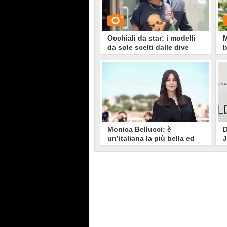
Occhiali da star: i modelli
M
da sole scelti dalle dive
b
GUARDA
G
6284
• di
Stile e trend
Monica Bellucci: è
D
un’italiana la più bella ed
J
elegante di Cannes 2017
c
Monica Bellucci è stata madrina
D
dell'ultima edizione del Festival
a
di Cannes e ancora una volta si è
a
distinta per la sua incredibile
s
bellezza. L'attrice ha 52 anni ma,
c
nonostante ciò, non ha perso la
v
sensualità e la femminilità che
c
l'hanno sempre contraddistinta.
c