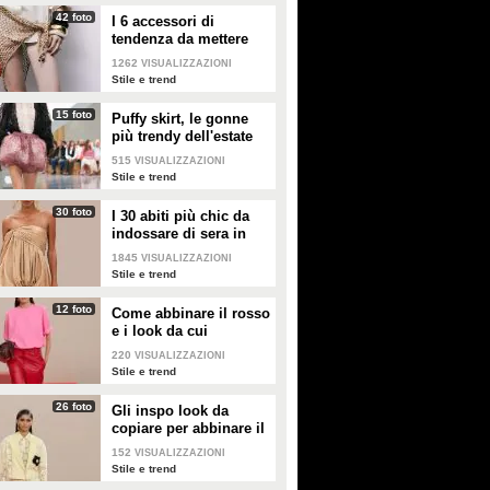
42 foto
I 6 accessori di
tendenza da mettere
nella valigia dell'estate
1262
VISUALIZZAZIONI
2026
Stile e trend
15 foto
Puffy skirt, le gonne
più trendy dell'estate
2026 sono quelle a
515
VISUALIZZAZIONI
palloncino
Stile e trend
30 foto
I 30 abiti più chic da
indossare di sera in
estate
1845
VISUALIZZAZIONI
Stile e trend
12 foto
Come abbinare il rosso
e i look da cui
prendere ispirazione
220
VISUALIZZAZIONI
Stile e trend
26 foto
Gli inspo look da
copiare per abbinare il
giallo
152
VISUALIZZAZIONI
Stile e trend