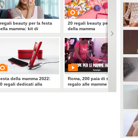
 regali beauty per la festa
20 regali beauty per la festa
ella mamma: kit di
della mamma
ellezza, creme viso e make
p per stupire
ei ancora in dubbio su cosa
GUARDA
egalare alla festa della mamma?
tupiscila con un pensiero
edicato alla bellezza: creme viso,
2176
• di
Stile e trend
ofanetti skincare, make up e tanto
ltro.
esta della mamma 2022:
Roma, 200 paia di scarpe in
0 regali dedicati alla
regalo alle mamme in
ellezza
difficoltà
UARDA
PLAY
3082
• di
Stile e trend
61024
• di
EleonoraMastromarino