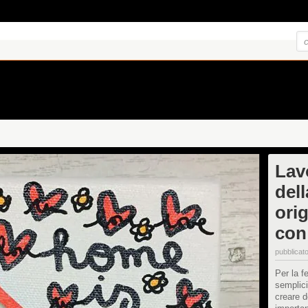
Lavo
del
orig
con 
pubblicato
Per la f
semplici
creare d