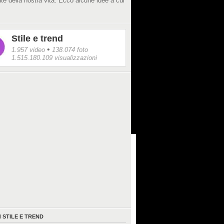
te della nostra vita. Ecco alcune idee a cui
!
Stile e trend
•
1.957 video
138.074 foto
1.515.180.109 visualizzazioni
I
STILE E TREND