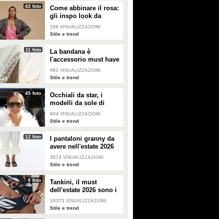
42 foto
Come abbinare il rosa:
gli inspo look da
copiare
156
VISUALIZZAZIONI
Stile e trend
11 foto
La bandana è
l'accessorio must have
dell'estate 2026: i
981
VISUALIZZAZIONI
modelli di tendenza
Stile e trend
45 foto
Occhiali da star, i
modelli da sole di
tendenza per l'estate
604
VISUALIZZAZIONI
2026
Stile e trend
12 foto
I pantaloni granny da
avere nell'estate 2026
3573
VISUALIZZAZIONI
Stile e trend
8 foto
Tankini, il must
dell'estate 2026 sono i
costumi con la canotta
10373
VISUALIZZAZIONI
Stile e trend