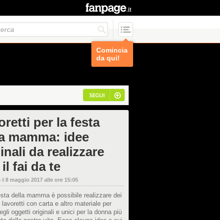
Comincia
da qui!
SEGUI
retti per la festa
la mamma: idee
inali da realizzare
il fai da te
 il
8 maggio 2017 alle ore 15:05
esta della mamma è possibile realizzare dei
 lavoretti con carta e altro materiale per
egli oggetti originali e unici per la donna più