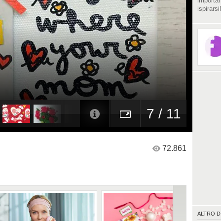
importan
ispirarsi
7 / 11
72.861
ALTRO D