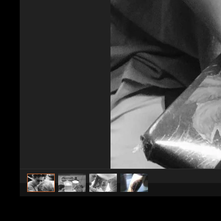
caricato da
Stile e trend