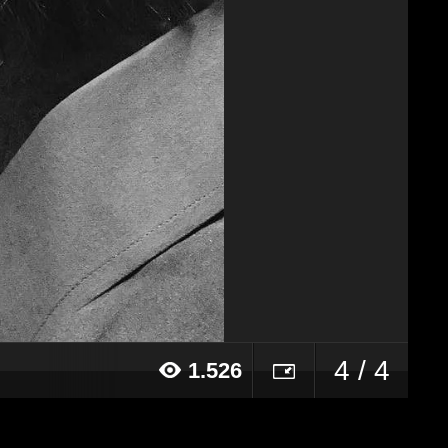
4 / 4
1.526
017 alle ore 15:27