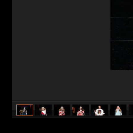
caricato da
Stile e trend