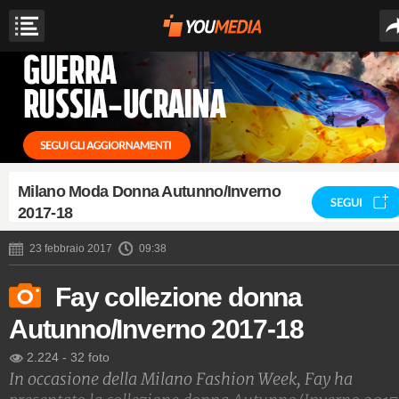
Milano Moda Donna Autunno/Inverno
SEGUI
2017-18
23 febbraio 2017
09:38
Fay collezione donna
Autunno/Inverno 2017-18
2.224
-
32 foto
In occasione della Milano Fashion Week, Fay ha