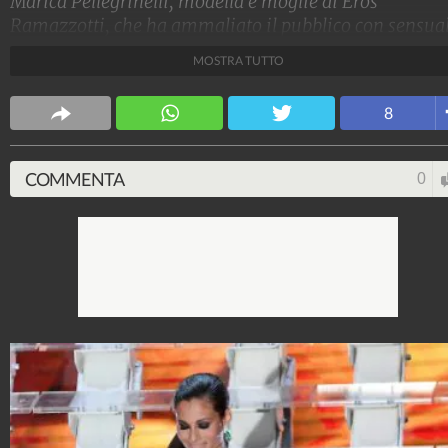
Marica Pellegrinelli, modella e moglie di Eros
Ramazzotti, che ha ammaliato il pubblico con sensual
abiti dalle profonde scollature. Ecco tutti i look di Mar
MOSTRA TUTTO
Pellegrinelli a Sanremo
8
Stile e trend
1.515.171.459
-
1.957 video
-
138.074 foto
COMMENTA
0