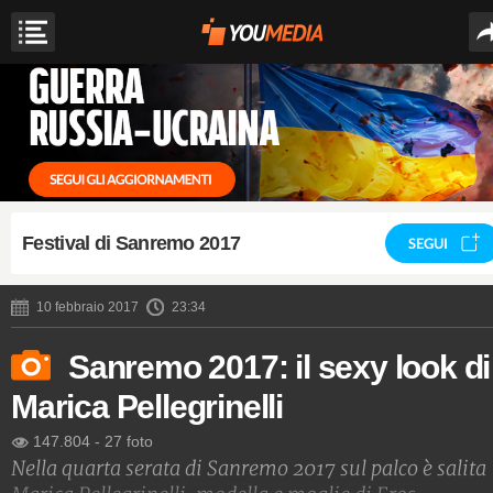
Festival di Sanremo 2017
SEGUI
10 febbraio 2017
23:34
Sanremo 2017: il sexy look di
Marica Pellegrinelli
147.804
-
27 foto
Nella quarta serata di Sanremo 2017 sul palco è salita