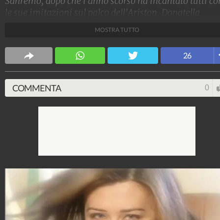
Sanremo, dopo che l'anno scorso ha incantato tutti co
le sue imitazioni sul palco dell'Ariston. Donatella
Versace, Carla Fracci, Belén Rodriguez: ecco quali son
MOSTRA TUTTO
state tutte le sue trasformazioni.
Stile e trend
26
1.515.185.734
-
1.957 video
-
138.074 foto
COMMENTA
0