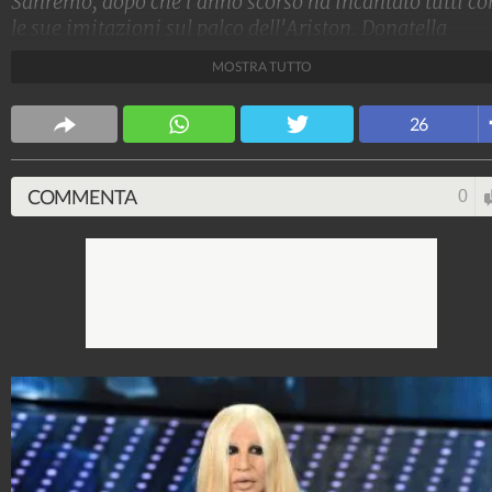
Sanremo, dopo che l'anno scorso ha incantato tutti co
le sue imitazioni sul palco dell'Ariston. Donatella
Versace, Carla Fracci, Belén Rodriguez: ecco quali son
MOSTRA TUTTO
state tutte le sue trasformazioni.
Stile e trend
26
1.515.083.721
-
1.957 video
-
138.074 foto
COMMENTA
0