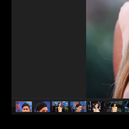
caricato da
Stile e trend