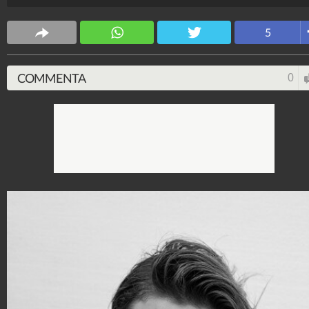
hipster, i capelli spettinati e l'aspetto del "bello e
dannato".
5
Stile e trend
1.515.003.719
-
1.957 video
-
138.049 foto
COMMENTA
0