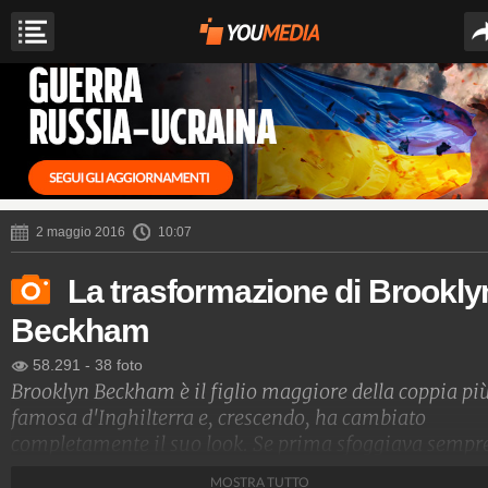
2 maggio 2016
10:07
La trasformazione di Brookly
Beckham
58.291
-
38 foto
Brooklyn Beckham è il figlio maggiore della coppia pi
famosa d'Inghilterra e, crescendo, ha cambiato
completamente il suo look. Se prima sfoggiava sempr
abiti su misura, giacche e cravatte, oggi ha uno stile d
MOSTRA TUTTO