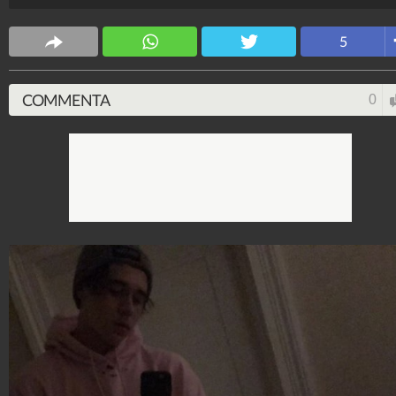
hipster, i capelli spettinati e l'aspetto del "bello e
dannato".
5
Stile e trend
1.515.117.980
-
1.957 video
-
138.074 foto
COMMENTA
0