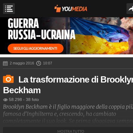
2 maggio 2016
10:07
La trasformazione di Brookly
Beckham
58.298
-
38 foto
Brooklyn Beckham è il figlio maggiore della coppia pi
famosa d'Inghilterra e, crescendo, ha cambiato
completamente il suo look. Se prima sfoggiava sempr
abiti su misura, giacche e cravatte, oggi ha uno stile d
MOSTRA TUTTO