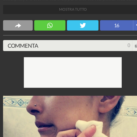
sarebbe la nostra vita se ci ritrovassimo
MOSTRA TUTTO
improvvisamente senza acqua? Ho vissuto una
settimana senza acqua ed ecco cosa mi è successo.
16
Stile e trend
1.515.231.443
-
1.957 video
-
138.077 foto
COMMENTA
0