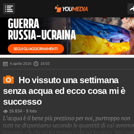
4 aprile 2016
16:03
Ho vissuto una settimana
senza acqua ed ecco cosa mi è
successo
16.834
-
9 foto
L'acqua è il bene più prezioso per noi, purtroppo non
tutti ne disponiamo secondo le quantità di cui avre
bisogno, c'è chi ne ha troppa e chi né ha poca. Ma co