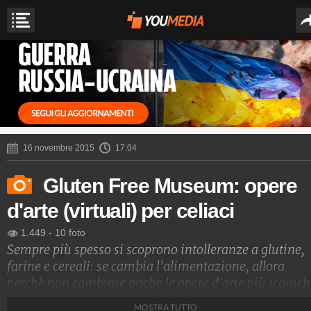
16 novembre 2015
17:04
Gluten Free Museum: opere
d'arte (virtuali) per celiaci
1.449
-
10 foto
Sempre più spesso si scoprono intolleranze a glutine,
farine e cereali: se cambia l'alimentazione, allora
perchè non cambiare anche le opere d'arte più iconic
A porsi la domanda sono stati gli autori della pagina
MOSTRA TUTTO