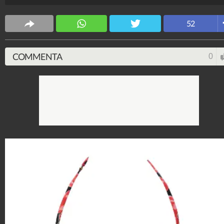
Mamma
SaveTheChildren
52
3.126.440
-
9 video
-
153 foto
COMMENTA
0