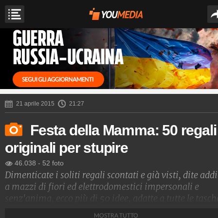
21 aprile 2015
21:27
Festa della Mamma: 50 regali
originali per stupire
46.038
-
52 foto
Dimenticate i soliti regali scontati e già visti, dite add
a mazzi di fiori ed elettrodomestici impersonali e
senz'anima, ecco più di 50 idee, adatte a tutte le tasch
originali ed inconsuete, perfette per la Festa della
MOSTRA TUTTO