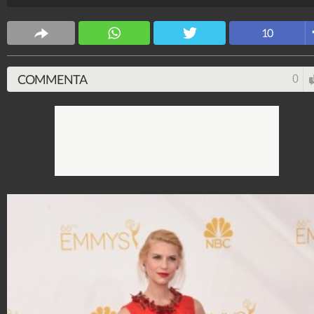
Stile e trend
1.514.992.626
-
1.957 video
-
138.049 foto
10
COMMENTA
0