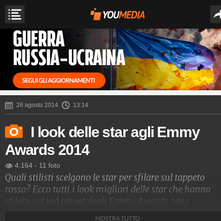
26 agosto 2014
13:14
I look delle star agli Emmy
Awards 2014
4.164
-
11 foto
Quali stilisti scelgono le star per sfilare sul tappeto
rosso? Ecco tutti i look migliori delle star che hanno
sfilato sul red carpet degli Emmy Awards 2014
MOSTRA TUTTO