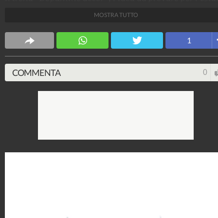
2023.
MOSTRA TUTTO
Stile e trend
1
1.515.245.585
-
1.957 video
-
138.077 foto
COMMENTA
0