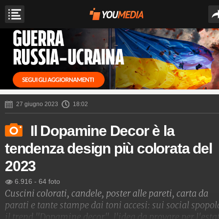
27 giugno 2023
18:02
Il Dopamine Decor è la
tendenza design più colorata del
2023
6.916
-
64 foto
Cuscini colorati, candele, poster alle pareti, carta da
parati e tante stampe dai toni accesi: sui social spopol
il trend "Dopamine decor", l'idea da provare per l'esta