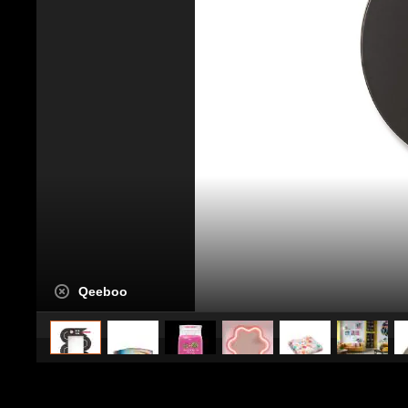
Qeeboo
caricato da
Stile e trend