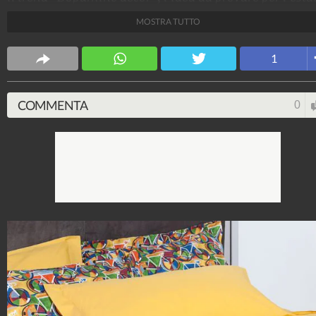
2023.
MOSTRA TUTTO
Stile e trend
1
1.515.163.256
-
1.957 video
-
138.074 foto
COMMENTA
0