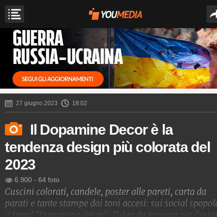
27 giugno 2023
18:02
Il Dopamine Decor è la
tendenza design più colorata del
2023
6.900
-
64 foto
Cuscini colorati, candele, poster alle pareti, carta da
parati e tante stampe dai toni accesi: sui social spopol
il trend "Dopamine decor", l'idea da provare per l'esta