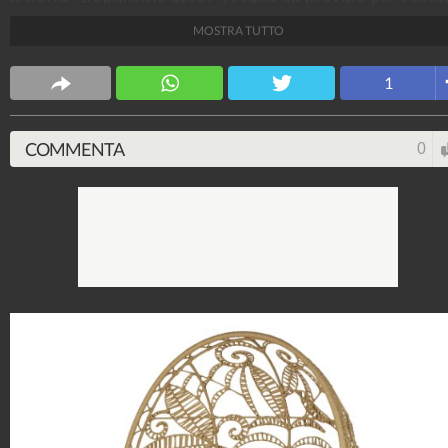
2023.
MOSTRA TUTTO
Stile e trend
1
1.515.169.902
-
1.957 video
-
138.074 foto
COMMENTA
0