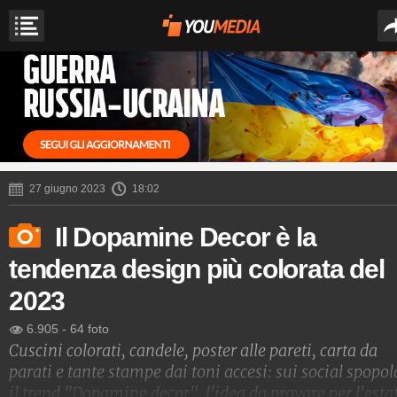
27 giugno 2023
18:02
Il Dopamine Decor è la
tendenza design più colorata del
2023
6.905
-
64 foto
Cuscini colorati, candele, poster alle pareti, carta da
parati e tante stampe dai toni accesi: sui social spopol
il trend "Dopamine decor", l'idea da provare per l'esta