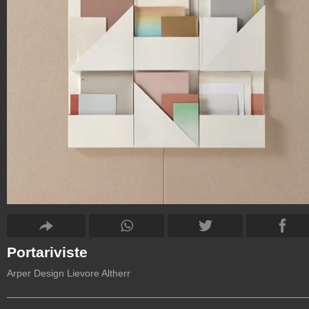
Portariviste
Arper Design Lievore Altherr