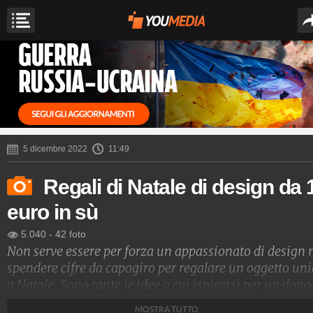
5 dicembre 2022
11:49
Regali di Natale di design da 
euro in sù
5.040
-
42 foto
Non serve essere per forza un appassionato di design 
spendere cifre da capogiro per regalare un oggetto uni
a Natale. Sono tante le idee a cui ispirarsi per un dono
originale adatto a tutti e per qualsiasi tasca.
MOSTRA TUTTO