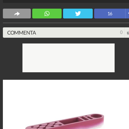
Stile e trend
16
1.515.033.023
-
1.957 video
-
138.069 foto
COMMENTA
0