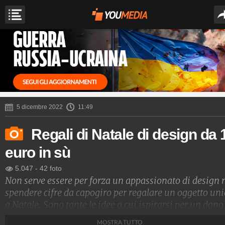
5 dicembre 2022
11:49
Regali di Natale di design da 
euro in sù
5.047
-
42 foto
Non serve essere per forza un appassionato di design 
spendere cifre da capogiro per regalare un oggetto uni
a Natale. Sono tante le idee a cui ispirarsi per un dono
originale adatto a tutti e per qualsiasi tasca.
MOSTRA TUTTO