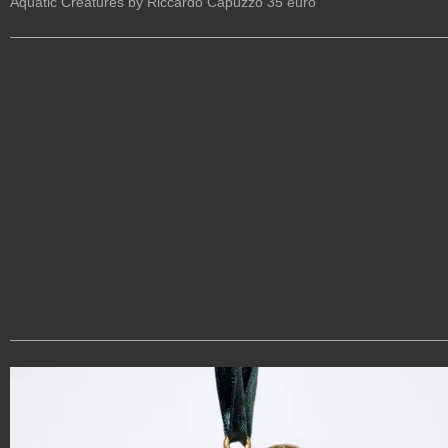
Aquatic Creatures by Riccardo Capuzzo 35 euro