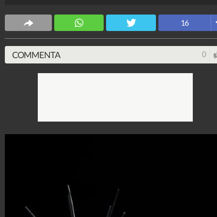
Stile e trend
16
1.515.152.002
-
1.957 video
-
138.074 foto
COMMENTA
0