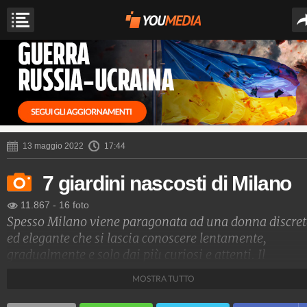
13 maggio 2022
17:44
7 giardini nascosti di Milano
11.867
-
16 foto
Spesso Milano viene paragonata ad una donna discre
ed elegante che si lascia conoscere lentamente,
gradualmente e solo dai più curiosi e attenti. Il
capoluogo meneghino cela infatti numerosi angoli
MOSTRA TUTTO
nascosti, segreti che si rivelano solo a chi sa guardare.
non c'è momento migliore per esplorare la città di