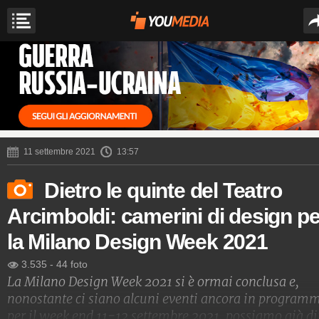
11 settembre 2021
13:57
Dietro le quinte del Teatro
Arcimboldi: camerini di design pe
la Milano Design Week 2021
3.535
-
44 foto
La Milano Design Week 2021 si è ormai conclusa e,
nonostante ci siano alcuni eventi ancora in program
per il week end 11-12 settembre 2021, possiamo già di