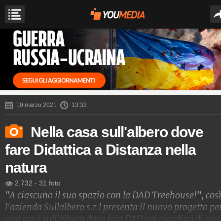
19 marzo 2021
13:32
Nella casa sull'albero dove
fare Didattica a Distanza nella
natura
2.732
-
31 foto
"A ciascuno il suo spazio con la DAD Treehouse!", cos
l'azienda Sullalbero s.r.l presenta il nuovo progetto pe
una casa sull'albero dove fare DAD nel giardino di cas