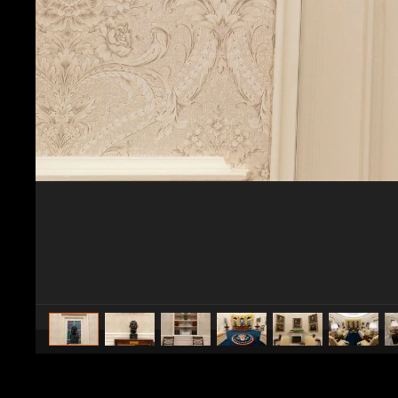
caricato da
CS Design