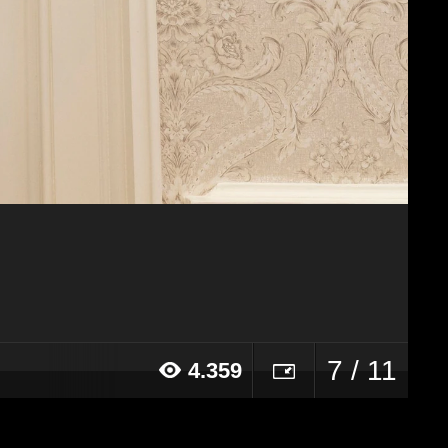
7 / 11
4.359
21 alle ore 17:38