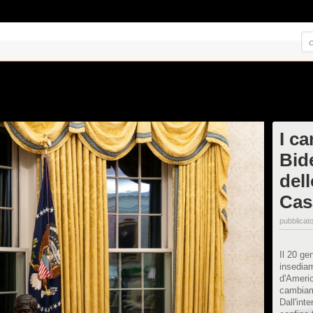
I c
Bid
del
Cas
pubblicato
Il 20 ge
insediam
d'Americ
cambiam
Dall'int