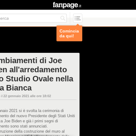
Comincia
da qui!
ambiamenti di Joe
en all'arredamento
lo Studio Ovale nella
a Bianca
 il
22 gennaio 2021 alle ore 18:02
nnaio 2021 si è svolta la cerimonia di
ento del nuovo Presidente degli Stati Uniti
a Joe Biden e già i primi segni di
ento sono stati annunciati.
erruzione della costruzione del muro al