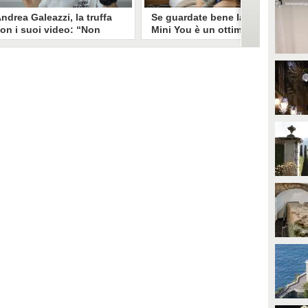
ndrea Galeazzi, la truffa
Se guardate bene la foto
on i suoi video: “Non
Mini You è un ottimo modo
ono io quello. Mi hanno
per regalare i dati
rasformato in deepfake”
all’intelligenza artificiale
ndrea Galeazzi è uno degli
Il nuovo trend su Instagram, Mini
outuber più importanti nel
You, in cui si pubblica una foto da
ettore delle recensioni. Negli
bambini e una attuale, è una vera
ltimi giorni un suo video è stato
e propria miniera d'oro per
ubato, processato con
l'intelligenza artificiale
'intelligenza artificiale ed è
generativa. Si stimano 40 milioni
iventato un deepfake che
di immagini condivise, che in
ponsorizza un'applicazione
questo momento potrebbero
egata al gioco d'azzardo.
essere "preda" di voraci algoritmi
per software di riconoscimento
facciale e altre app.