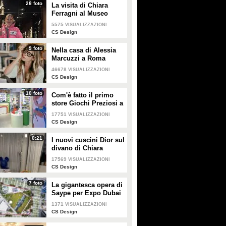
26 foto
La visita di Chiara
Ferragni al Museo
Egizio di Torino
5575
VISUALIZZAZIONI
CS Design
9 foto
Nella casa di Alessia
Marcuzzi a Roma
46678
VISUALIZZAZIONI
CS Design
10 foto
Com'è fatto il primo
store Giochi Preziosi a
Milano
17751
VISUALIZZAZIONI
CS Design
0:21
I nuovi cuscini Dior sul
divano di Chiara
Ferragni e Fedez
17569
VISUALIZZAZIONI
CS Design
7 foto
La gigantesca opera di
Saype per Expo Dubai
2020 è un messaggio
1371
VISUALIZZAZIONI
di solidarietà per tutti i
CS Design
popoli