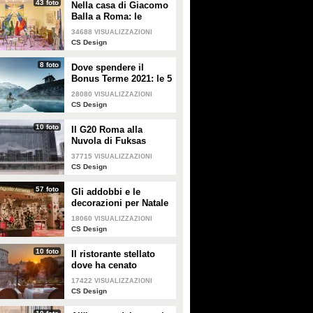
43 foto
Nella casa di Giacomo
Balla a Roma: le
camere più belle
34688
VISUALIZZAZIONI
CS Design
8 foto
Dove spendere il
Bonus Terme 2021: le 5
migliori strutture
28080
VISUALIZZAZIONI
accreditate
CS Design
10 foto
Il G20 Roma alla
Nuvola di Fuksas
37715
VISUALIZZAZIONI
CS Design
57 foto
Gli addobbi e le
decorazioni per Natale
della Rinascente
18060
VISUALIZZAZIONI
CS Design
10 foto
Il ristorante stellato
dove ha cenato
Angelina Jolie a Roma
17422
VISUALIZZAZIONI
CS Design