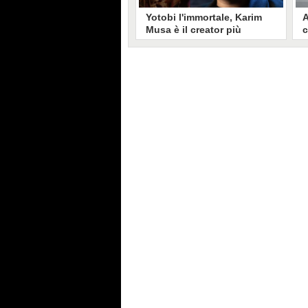
Yotobi l'immortale, Karim
A
Musa è il creator più
c
longevo in Italia: il suo
s
volto sui social da 20 anni
t
Aperto nel 2006, il canale di
A
Karim Musa, in arte Yotobi, è uno
y
dei più duraturi di tutta YouTube
s
Italia. Tra i pionieri della
u
professione di creator, Yotobi
r
continua ancora oggi ad essere un
l
punto di riferimento per la sua
d
fedele pur senza cedere alle
s
lusinghe del mainstream.
l