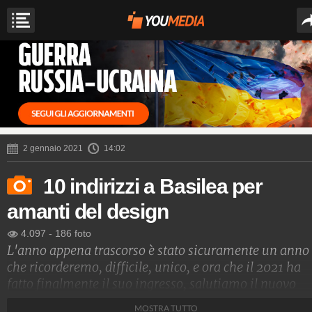
2 gennaio 2021
14:02
10 indirizzi a Basilea per
amanti del design
4.097
-
186 foto
L'anno appena trascorso è stato sicuramente un anno
che ricorderemo, difficile, unico, e ora che il 2021 ha
fatto finalmente il suo ingresso, salutiamo il nuovo
anno con tutti i buoni propositi di rito. Tornare a
MOSTRA TUTTO