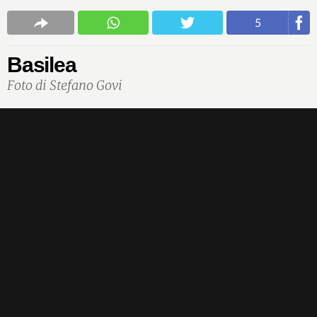
5
Basilea
Foto di Stefano Govi