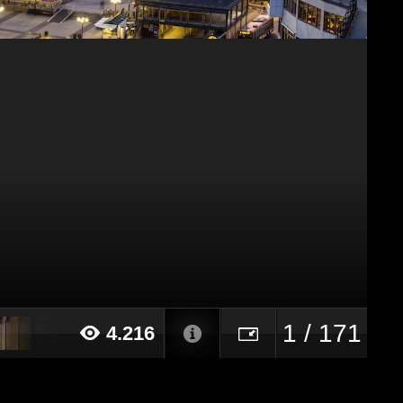
1 / 171
4.216
20 alle ore 12:42