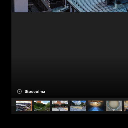
Stoccolma
caricato da
CS Design