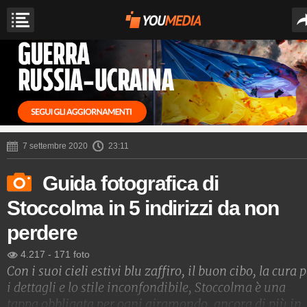
7 settembre 2020
23:11
Guida fotografica di
Stoccolma in 5 indirizzi da non
perdere
4.217
-
171 foto
Con i suoi cieli estivi blu zaffiro, il buon cibo, la cura 
i dettagli e lo stile inconfondibile, Stoccolma è una
tappa obbligata per ogni giramondo, ancora di più in