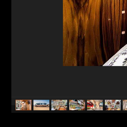
caricato da
CS Design