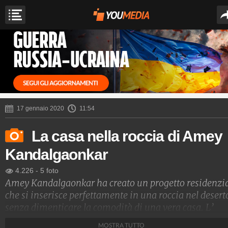
17 gennaio 2020
11:54
La casa nella roccia di Amey
Kandalgaonkar
4.226
-
5 foto
Amey Kandalgaonkar ha creato un progetto residenzi
che si inserisce perfettamente in una roccia nel desert
senza dimenticare la comodità di una vera casa. L’
architetto e fotografo di architettura cinese si è lasciat
MOSTRA TUTTO