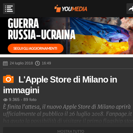
24 luglio 2018
16:49
L'Apple Store di Milano in
immagini
9.365
-
89 foto
È finita l'attesa, il nuovo Apple Store di Milano aprirà
ufficialmente al pubblico il 26 luglio 2018. Fanpage.it
ha avuto la possibilità di visitare il primo flagship sto
tutto dedicato alla Mela in Italia. Non si tratta del
MOSTRA TUTTO