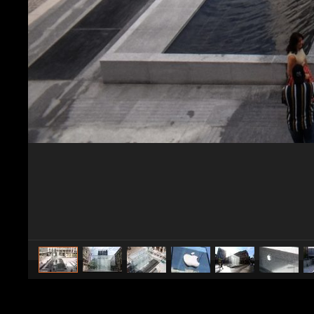
caricato da
CS Design