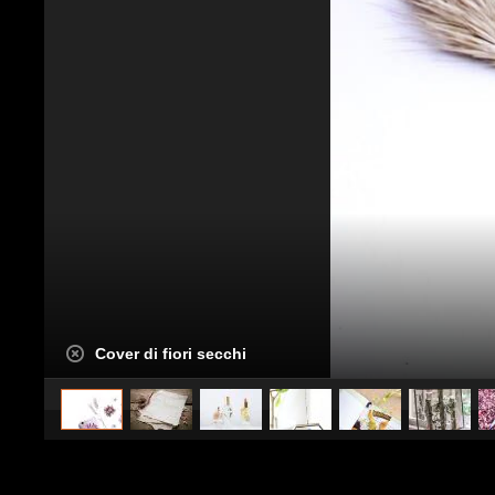
Cover di fiori secchi
caricato da
CS Design