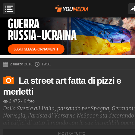
2 marzo 2018
19:31
La street art fatta di pizzi e
merletti
2.475
-
6 foto
Dalla Svezia all'Italia, passando per Spagna, Germani
Norvegia, l'artista di Varsavia NeSpoon sta decorando
gli edifici di tutto il mondo con le sue incredibili opere
fatte di pizzo. I suoi pezzi di street art imitano l'intric
MOSTRA TUTTO