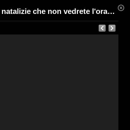
Come usare la pasta in modo alternativo: 20 decorazioni natalizie che non vedrete l'ora di creare