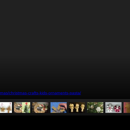
stmas/christmas-crafts-kids-ornaments-pasta/
pubblicato il
8 dicembre 20