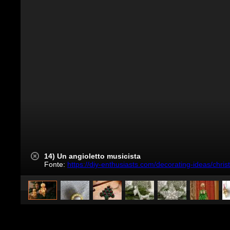
14) Un angioletto musicista
Fonte:
https://diy-enthusiasts.com/decorating-ideas/chri
caricato da
WebMix