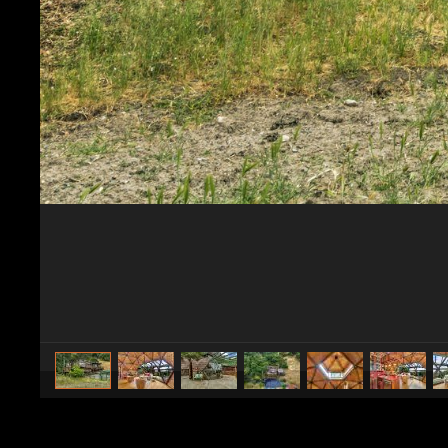
caricato da
CS Design