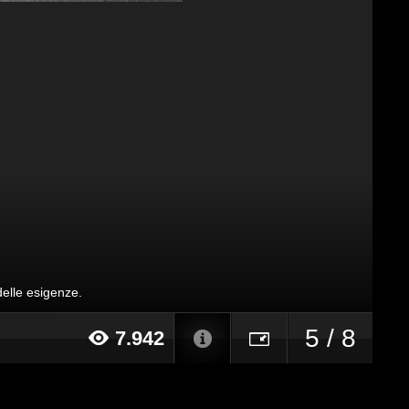
delle esigenze.
5 / 8
7.942
017 alle ore 12:24