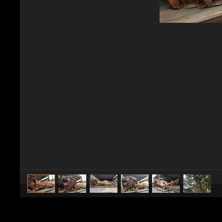
caricato da
CS Design