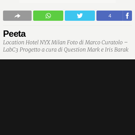
4
Peeta
Location Hotel NYX Milan Foto di Marco Curatolo –
LabC3 Progetto a cura di Question Mark e Iris Barak