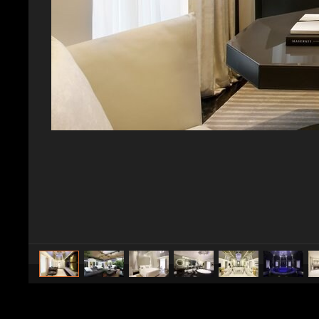
caricato da
CS Design