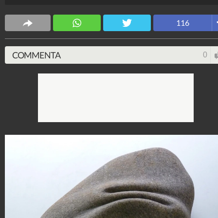
pezzi unici!
116
Fonte Immagini:
https://www.facebook.com/profile.php?
id=100001801869745
COMMENTA
0
Architettura Design
3.921.379
-
31 video
-
468 foto