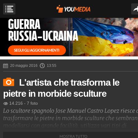
20 maggio 2016
13:55
L'artista che trasforma le
pietre in morbide sculture
14.216
-
7 foto
Lo scultore spagnolo Jose Manuel Castro Lopez riesce 
trasformare le pietre in morbide sculture che sembra
modellarsi con grande facilità. utilizza vari tipi di
pietre, tra cui anche quarzo e granito e li trasforma in
MOSTRA TUTTO